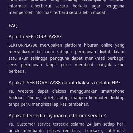
informasi diperbarui secara berkala agar pengguna
memperoleh informasi terbaru secara lebih mudah.
FAQ
Apa itu SEKTORPLAY88?
SEKTORPLAY88 merupakan platform hiburan online yang
menyediakan berbagai kategori permainan digital dalam
satu akun sehingga pengguna dapat menikmati berbagai
jenis permainan tanpa perlu membuat banyak akun
berbeda.
Apakah SEKTORPLAY88 dapat diakses melalui HP?
Ya. Website dapat diakses menggunakan smartphone
Android, iPhone, tablet, laptop, maupun komputer desktop
tanpa perlu menginstal aplikasi tambahan.
Apakah tersedia layanan customer service?
Ya. Customer service tersedia selama 24 jam setiap hari
untuk membantu proses registrasi, transaksi, informasi