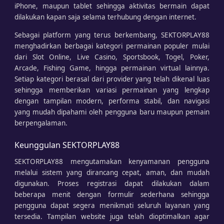
iPhone, maupun tablet sehingga aktivitas bermain dapat
dilakukan kapan saja selama terhubung dengan internet.
Sebagai platform yang terus berkembang, SEKTORPLAY88
menghadirkan berbagai kategori permainan populer mulai
dari Slot Online, Live Casino, Sportsbook, Togel, Poker,
Arcade, Fishing Game, hingga permainan virtual lainnya.
Setiap kategori berasal dari provider yang telah dikenal luas
sehingga memberikan variasi permainan yang lengkap
dengan tampilan modern, performa stabil, dan navigasi
yang mudah dipahami oleh pengguna baru maupun pemain
berpengalaman.
Keunggulan SEKTORPLAY88
SEKTORPLAY88 mengutamakan kenyamanan pengguna
melalui sistem yang dirancang cepat, aman, dan mudah
digunakan. Proses registrasi dapat dilakukan dalam
beberapa menit dengan formulir sederhana sehingga
pengguna dapat segera menikmati seluruh layanan yang
tersedia. Tampilan website juga telah dioptimalkan agar