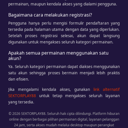
permainan, maupun kendala akses yang dialami pengguna.
Bagaimana cara melakukan registrasi?
Pengguna hanya perlu mengisi formulir pendaftaran yang
tersedia pada halaman utama dengan data yang diperlukan.
Setelah proses registrasi selesai, akun dapat langsung
digunakan untuk mengakses seluruh kategori permainan.
Apakah semua permainan menggunakan satu
akun?
Ya. Seluruh kategori permainan dapat diakses menggunakan
satu akun sehingga proses bermain menjadi lebih praktis
dan efisien.
Jika mengalami kendala akses, gunakan
link alternatif
SEKTORPLAY88
untuk tetap mengakses seluruh layanan
yang tersedia.
© 2026 SEKTORPLAY88. Seluruh hak cipta dilindungi. Platform hiburan
online dengan berbagai pilihan permainan digital, layanan pelanggan
24 jam, serta akses mudah melalui desktop maupun perangkat