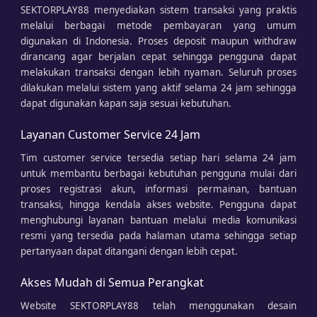
SEKTORPLAY88 menyediakan sistem transaksi yang praktis
melalui berbagai metode pembayaran yang umum
digunakan di Indonesia. Proses deposit maupun withdraw
dirancang agar berjalan cepat sehingga pengguna dapat
melakukan transaksi dengan lebih nyaman. Seluruh proses
dilakukan melalui sistem yang aktif selama 24 jam sehingga
dapat digunakan kapan saja sesuai kebutuhan.
Layanan Customer Service 24 Jam
Tim customer service tersedia setiap hari selama 24 jam
untuk membantu berbagai kebutuhan pengguna mulai dari
proses registrasi akun, informasi permainan, bantuan
transaksi, hingga kendala akses website. Pengguna dapat
menghubungi layanan bantuan melalui media komunikasi
resmi yang tersedia pada halaman utama sehingga setiap
pertanyaan dapat ditangani dengan lebih cepat.
Akses Mudah di Semua Perangkat
Website SEKTORPLAY88 telah menggunakan desain