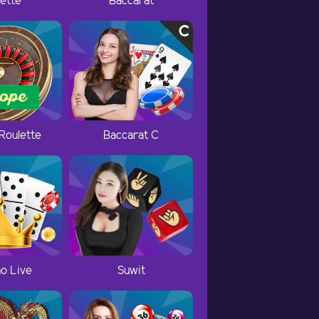
lette
Baccarat
Roulette
Baccarat C
o Live
Suwit