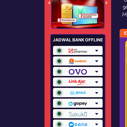
o
ga
ju
I
JADWAL BANK OFFLINE