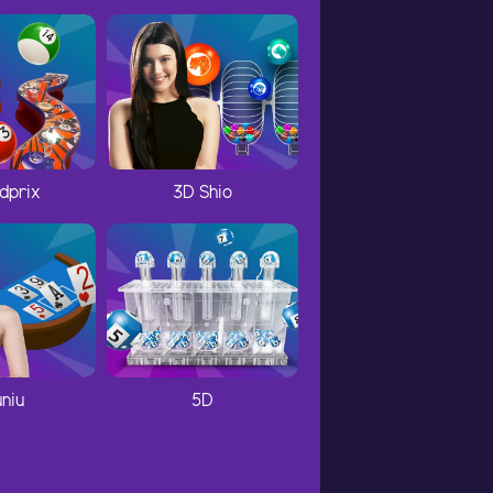
dprix
3D Shio
uniu
5D