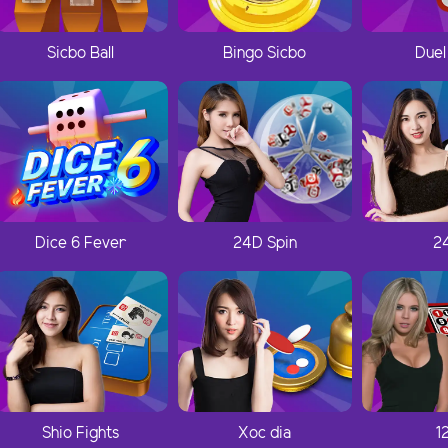
Sicbo Ball
Bingo Sicbo
Duel
Dice 6 Fever
24D Spin
2
Shio Fights
Xoc dia
1