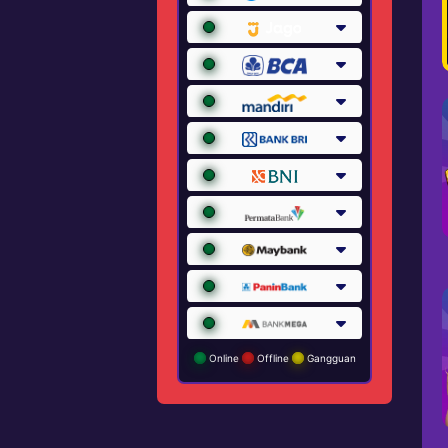
Online
Offline
Gangguan