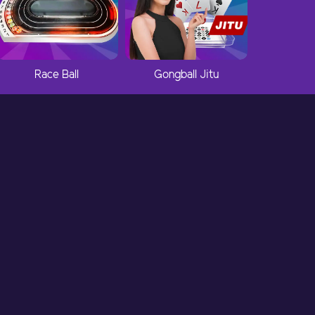
Race Ball
Gongball Jitu